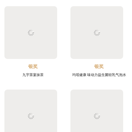
银奖
银奖
九宇茶宴抹茶
均瑶健康 味动力益生菌轻乳气泡水