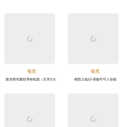
银奖
银奖
陈克明华夏软弹有机面（月牙3.0）
稻院士低GI-茶咖可可八珍糕