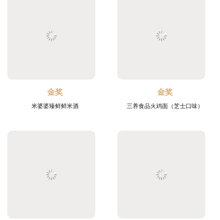
金奖
金奖
米婆婆臻鲜鲜米酒
三养食品火鸡面（芝士口味）