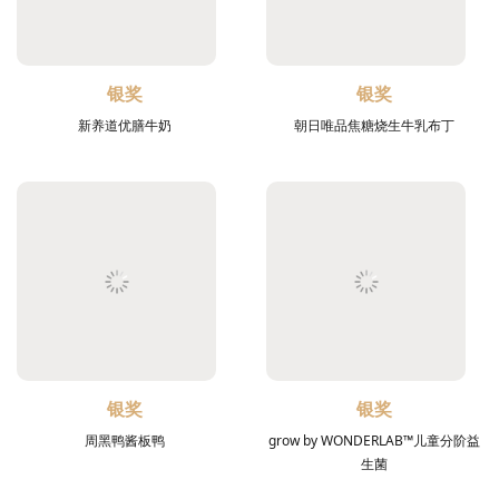
银奖
银奖
新养道优膳牛奶
朝日唯品焦糖烧生牛乳布丁
银奖
银奖
周黑鸭酱板鸭
grow by WONDERLAB™儿童分阶益
生菌