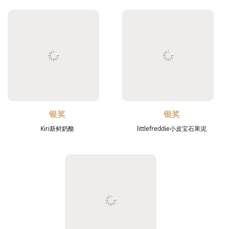
银奖
银奖
Kiri新鲜奶酪
littlefreddie小皮宝石果泥