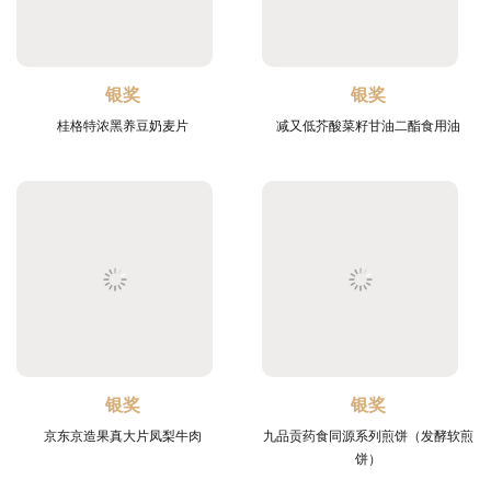
银奖
银奖
桂格特浓黑养豆奶麦片
减又低芥酸菜籽甘油二酯食用油
银奖
银奖
京东京造果真大片凤梨牛肉
九品贡药食同源系列煎饼（发酵软煎
饼）