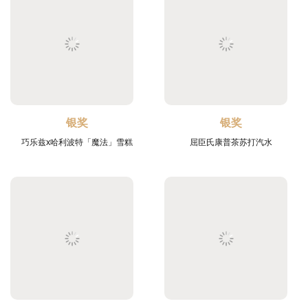
银奖
银奖
巧乐兹x哈利波特「魔法」雪糕
屈臣氏康普茶苏打汽水