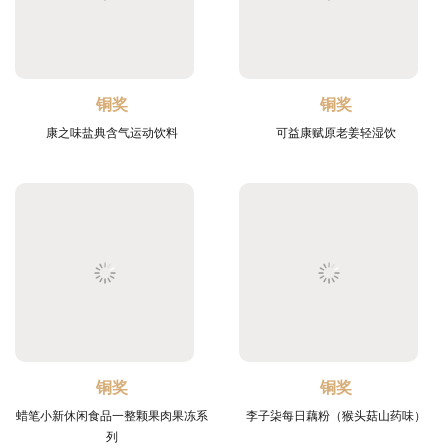
铜奖
铜奖
康之味盐典含气运动饮料
可益康赋原老姜轻湿饮
铜奖
铜奖
蜡笔小新休闲食品一整颗果肉果冻系
李子柒每日藕粉（猴头菇山药味）
列