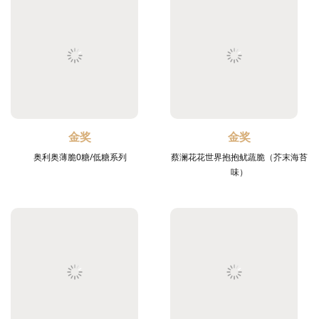
金奖
金奖
奥利奥薄脆0糖/低糖系列
蔡澜花花世界抱抱鱿蔬脆（芥末海苔
味）