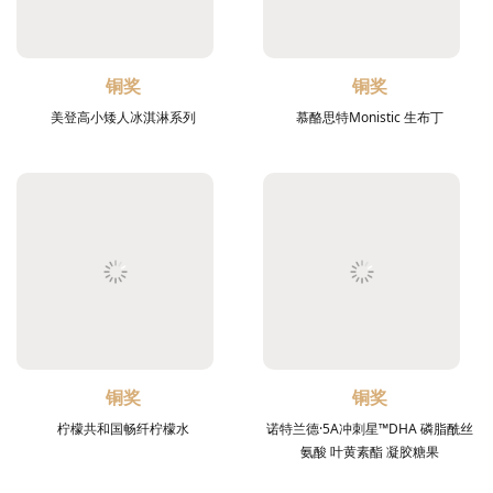
铜奖
铜奖
美登高小矮人冰淇淋系列
慕酪思特Monistic 生布丁
铜奖
铜奖
柠檬共和国畅纤柠檬水
诺特兰德·5A冲刺星™DHA 磷脂酰丝
氨酸 叶黄素酯 凝胶糖果