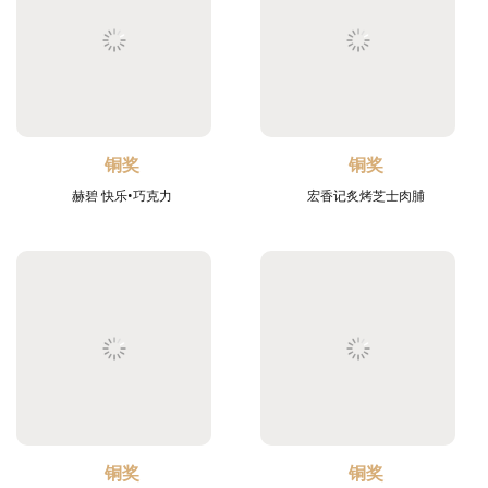
铜奖
铜奖
赫碧 快乐•巧克力
宏香记炙烤芝士肉脯
铜奖
铜奖