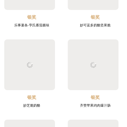
银奖
银奖
乐事薯条-亨氏番茄酱味
妙可蓝多奶酪坚果脆
银奖
银奖
妙芝脆奶酪
齐赞苹果鸡肉爆汁肠