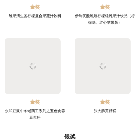
金奖
金奖
维果清生姜柠檬复合果蔬汁饮料
伊利优酸乳嚼柠檬轻乳果汁饮品（柠
檬味、红心苹果版）
金奖
金奖
永和豆浆中华老药工系列之五色食养
张大酥黄精糕
豆浆粉
银奖