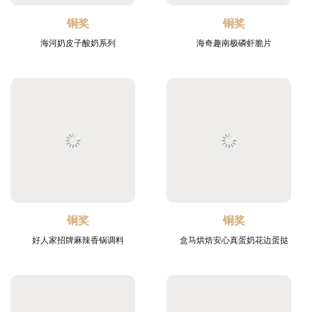
铜奖
铜奖
海河奶皮子酸奶系列
海奇趣南极磷虾脆片
铜奖
铜奖
好人家招牌麻辣香锅调料
盒马烘焙安心真蛋奶花边蛋挞