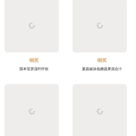
铜奖
铜奖
固本堂茯湿纤纤饮
菓蔬秘诀低糖蔬果混合汁