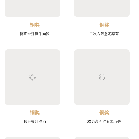
铜奖
铜奖
德庄全辣度牛肉酱
二次方芳愈花草茶
铜奖
铜奖
风行姜汁撞奶
格力高五红五黑百奇