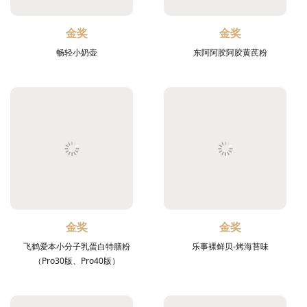
金奖
金奖
畅轻小奶壶
东阿阿胶阿胶黄芪粉
金奖
金奖
飞鹤爱本小分子乳蛋白特膳粉
乐事裸鲜贝-烤海苔味
（Pro30版、Pro40版）