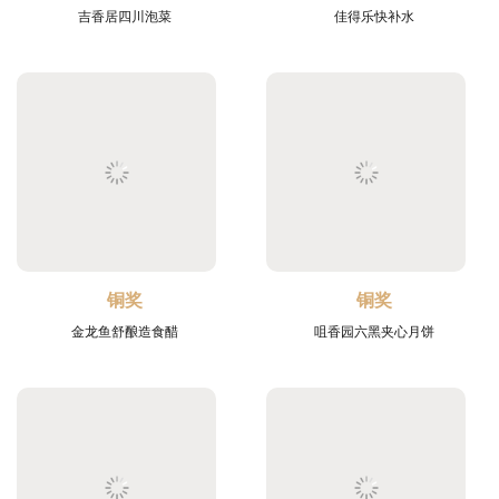
吉香居四川泡菜
佳得乐快补水
铜奖
铜奖
金龙鱼舒酿造食醋
咀香园六黑夹心月饼