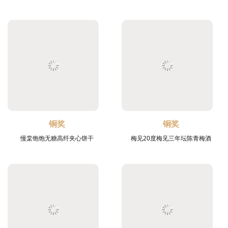
铜奖
铜奖
慢棠饱饱无糖高纤夹心饼干
梅见20度梅见三年坛陈青梅酒