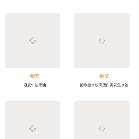
铜奖
铜奖
晟麦牛油果油
船歌鱼水饺高蛋白黄花鱼水饺