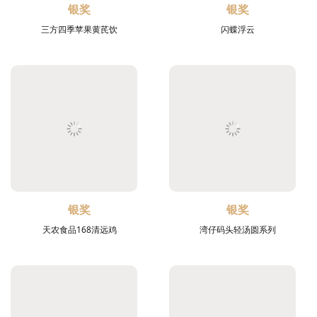
银奖
银奖
三方四季苹果黄芪饮
闪蝶浮云
银奖
银奖
天农食品168清远鸡
湾仔码头轻汤圆系列