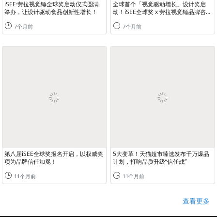
iSEE·劳拉视觉锤全球奖启动仪式圆满
全球首个「视觉驱动增长」设计奖启
举办，让设计驱动食品创新性增长！
动！iSEE全球奖 x 劳拉视觉锤品牌咨询
携手，以设计驱动食品创新性增长
7个月前
7个月前
第八届iSEE全球奖报名开启，以权威奖
5大变革！天猫超市臻选发布千万爆品
项为品牌信任加冕！
计划，打响品质升级“信任战”
11个月前
11个月前
查看更多