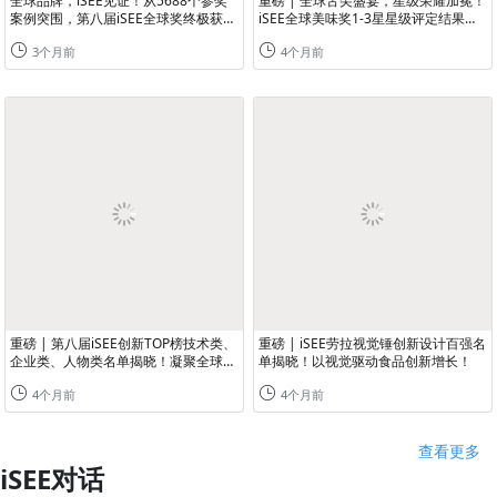
全球品牌，iSEE见证！从5688个参奖
重磅 | 全球舌尖盛宴，星级荣耀加冕！
案例突围，第八届iSEE全球奖终极获奖
iSEE全球美味奖1-3星星级评定结果公
名单重磅公布！
布！
3个月前
4个月前
重磅 | 第八届iSEE创新TOP榜技术类、
重磅 | iSEE劳拉视觉锤创新设计百强名
企业类、人物类名单揭晓！凝聚全球力
单揭晓！以视觉驱动食品创新增长！
量，共谋创新增长！
4个月前
4个月前
查看更多
iSEE对话