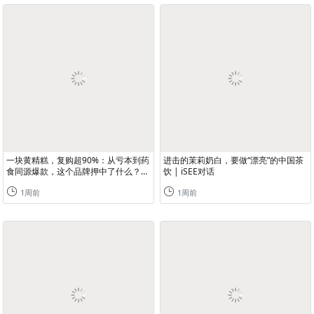
一块黄精糕，复购超90%：从亏本到药
进击的茉莉奶白，要做“漂亮”的中国茶
食同源爆款，这个品牌押中了什么？|
饮 | iSEE对话
iSEE对话
1周前
1周前