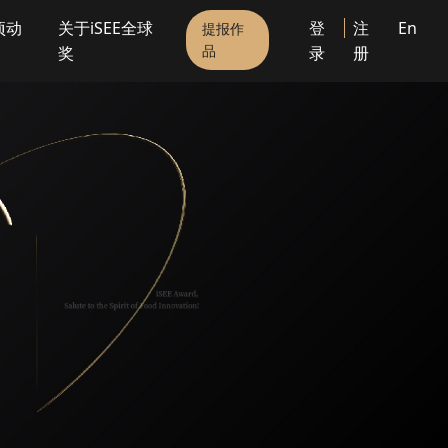
项动
关于iSEE全球
登
注
En
提报作
品
奖
录
册