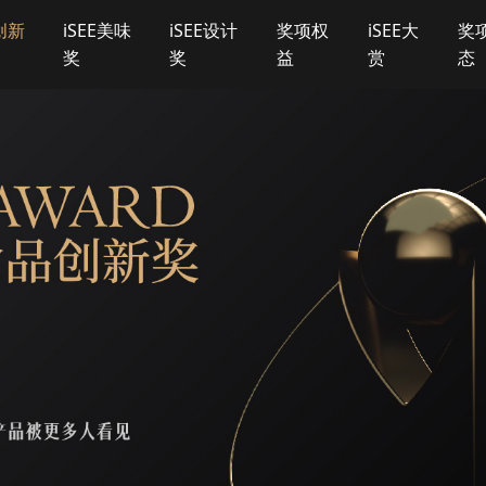
E创新
iSEE美味
iSEE设计
奖项权
iSEE大
奖
奖
奖
益
赏
态