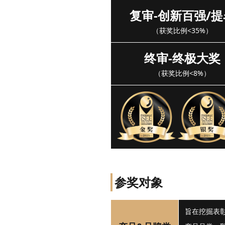
复审-创新百强/提
（获奖比例<35%）
终审-终极大奖
（获奖比例<8%）
参奖对象
旨在挖掘表