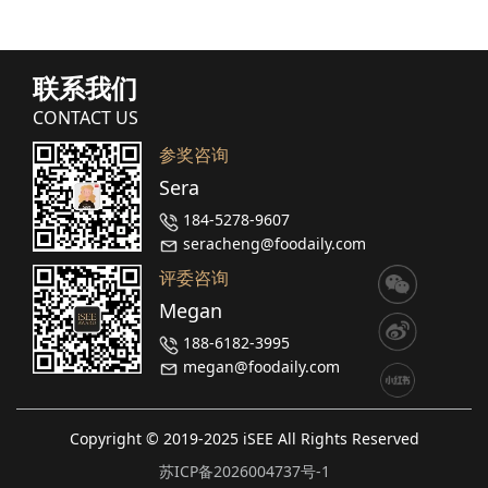
联系我们
CONTACT US
参奖咨询
Sera
184-5278-9607
seracheng@foodaily.com
评委咨询
Megan
188-6182-3995
megan@foodaily.com
Copyright © 2019-2025 iSEE All Rights Reserved
苏ICP备2026004737号-1