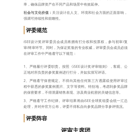
率，确保品牌资产在不同产品和场景中有效延伸。
社会与文化价值：
关注设计在人文、环境和社会方面的正面影响，
强调可持续性和前瞻性。
评委规范
iSEE设计奖评审委员会成员将拥有打分权和投票权，参与初审/复
审/终审环节。同时，为保证奖项的专业权威，评审委员会成员必须
在评审工作中严格遵守以下规范：
1、严格履行评委职责。按照《iSEE设计奖评审细则》，客观、公
正地对所负责的参奖案例进行打分，并如实填写评语。
2、严格遵守保密规定。不得向其他任何第三方透露或使用评审过
程中获悉的参奖案例图片、文字等资料。特别地，考虑到参奖品牌
的保密要求，不得泄露销售表现、涉及商业机密的关键信息等。
3、严格遵守工作纪律。评审结果将由iSEE全球奖组委会统一汇总
处理，并对外官方公布，评委不得私自向参奖品牌分享参评情况。
评委阵容
评审主席团