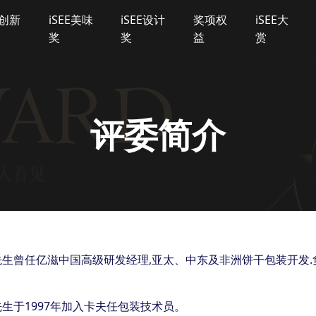
E创新
iSEE美味
iSEE设计
奖项权
iSEE大
奖
奖
益
赏
评委简介
先生曾任亿滋中国高级研发经理,亚太、中东及非洲饼干包装开发
生于1997年加入卡夫任包装技术员。