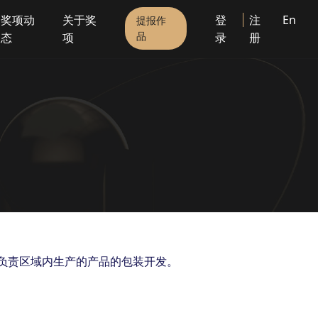
奖项动
关于奖
登
注
En
提报作
品
态
项
录
册
.负责区域内生产的产品的包装开发。