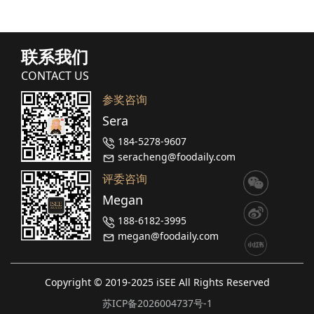
联系我们
CONTACT US
参奖咨询
Sera
184-5278-9607
seracheng@foodaily.com
评委咨询
Megan
188-6182-3995
megan@foodaily.com
Copyright © 2019-2025 iSEE All Rights Reserved
苏ICP备2026004737号-1