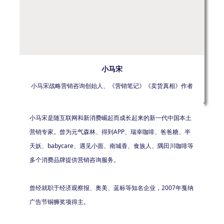
小马宋
小马宋战略营销咨询创始人、《营销笔记》《卖货真相》作者
小马宋是随互联网和新消费崛起而成长起来的新一代中国本土
营销专家。曾为元气森林、得到APP、瑞幸咖啡、爸爸糖、半
天妖、babycare、遇见小面、南城香、食族人、隅田川咖啡等
多个消费品牌提供营销咨询服务。
曾经就职于经济观察报、奥美、蓝标等知名企业，2007年戛纳
广告节铜狮奖项得主。