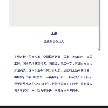
王森
王森集团创始人
王森教授：美食作家、全国模范教师、国家一等功勋章、大国
工匠、国务院津贴获得者、国家级大师工作室，苏州市杰出人
才最高奖，国家职业教育突出贡献奖。法国骑士勋章获得者。
出版发行书籍300多本，从事美食行业二十多年投入了上亿元
用于世界比赛的训练与研究，带着团队拿下了四十三块金牌多
项世界冠军！一生致力于推进中国美食与世界同步。