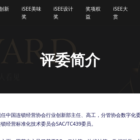
E创新
iSEE美味
iSEE设计
奖项权
iSEE大
奖
奖
益
赏
评委简介
现任中国连锁经营协会行业创新部主任、高工，分管协会数字化
锁经营标准化技术委员会SAC/TC439委员。