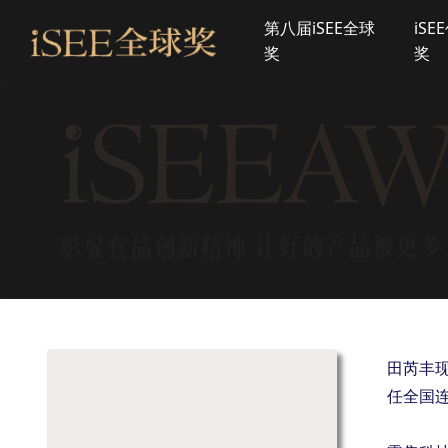
第八届iSEE全球
iSE
奖
奖
田芮丰
任全国连