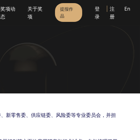
奖项动
关于奖
登
注
En
提报作
品
态
项
录
册
委、新零售委、供应链委、风险委等专业委员会，并担