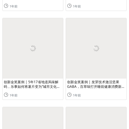
食新标杆
1年前
1年前
创新金奖案例 | 5年17省地道风味解
创新金奖案例 | 发芽技术激活坚果
码，乐事如何将薯片变为“城市文化新
GABA，百草味打开睡前健康消费新场
名片”
景
1年前
1年前