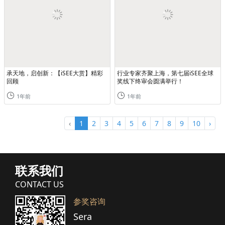
承天地，启创新：【iSEE大赏】精彩
行业专家齐聚上海，第七届iSEE全球
回顾
奖线下终审会圆满举行！
1年前
1年前
‹
1
2
3
4
5
6
7
8
9
10
›
联系我们
CONTACT US
参奖咨询
Sera