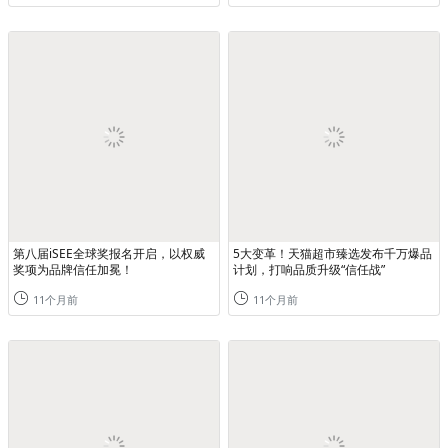
第八届iSEE全球奖报名开启，以权威
5大变革！天猫超市臻选发布千万爆品
奖项为品牌信任加冕！
计划，打响品质升级“信任战”
11个月前
11个月前