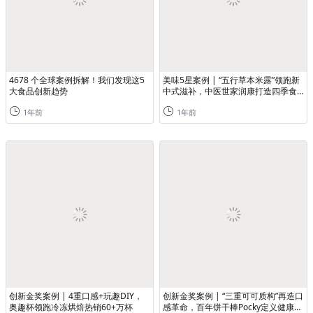
4678 个全球案例拆解！我们发现这5
美味5星案例 | “五行草本米露”领跑新
大食品创新趋势
中式滋补，中医世家润康打造四季食
补指南
1年前
1年前
创新金奖案例 | 4重口感+玩趣DIY，
创新金奖案例 | “三重可可质构”再造口
奥趣杯领跑冷冻烘焙热销60+万杯
感革命，百年饼干棒Pocky定义健康零