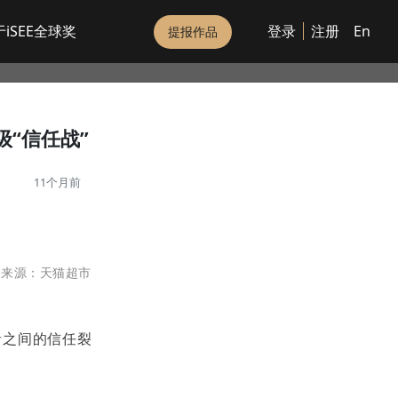
iSEE全球奖
登录
注册
En
提报作品
“信任战”
11个月前
图来源：天猫超市
者之间的信任裂