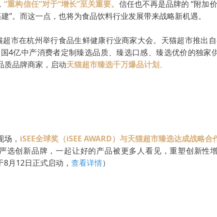
，
“重构
信
任”对于“增长”至关重要。
信任也不再是品牌的 “附加
层基建”。而这一点，也将为食品饮料行业发展带来战略新机遇。
天猫超市在杭州举行食品生鲜健康行业商家大会。天猫超市推出自
中国4亿中产消费者定制臻选品质、臻选口感、臻选优价的独家
品质品牌商家，启动
天猫超市臻选千万爆品计划
。
现场，
iSEE全球奖（iSEE AWARD）与天猫超市臻选达成战略合
严选创新品牌，一起让好的产品被更多人看见，重塑创新性
已于8月12日正式启动，
查看详情
）