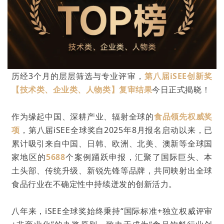
历经3个月的层层筛选与专业评审，
第八届iSEE
创新
奖
【技术类、企业类、人物类】复审结果
今日正式揭晓！
作为缘起中国、深耕产业、辐射全球的
食品领先权威奖
项
，第八届iSEE全球奖自2025年8月报名启动以来，已
累计吸引来自中国、日韩、欧洲、北美、澳新等全球国
家地区的
5688
个案例踊跃申报，汇聚了国际巨头、本
土头部、传统升级、新锐先锋等品牌，共同映射出全球
食品行业在不确定性中持续迸发的创新活力。
八年来，iSEE全球奖始终秉持“国际标准+独立权威评审