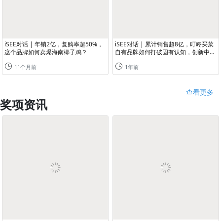
iSEE对话 | 年销2亿，复购率超50%，
iSEE对话 | 累计销售超8亿，叮咚买菜
这个品牌如何卖爆海南椰子鸡？
自有品牌如何打破固有认知，创新中国
豆制品无限可能？
11个月前
1年前
查看更多
奖项资讯