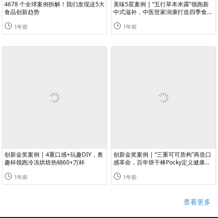
4678 个全球案例拆解！我们发现这5大
美味5星案例 | “五行草本米露”领跑新
食品创新趋势
中式滋补，中医世家润康打造四季食补
指南
1年前
1年前
创新金奖案例 | 4重口感+玩趣DIY，奥
创新金奖案例 | “三重可可质构”再造口
趣杯领跑冷冻烘焙热销60+万杯
感革命，百年饼干棒Pocky定义健康零
食新标杆
1年前
1年前
查看更多