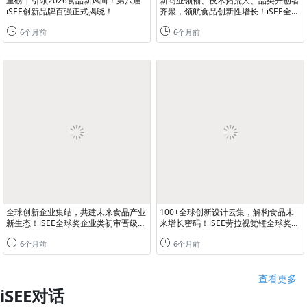
重磅 | 引领2026食品新风向！第八届
新商业领袖、技术拓荒人、品类开创者
iSEE创新品牌百强正式揭晓！
齐聚，领航食品创新性增长！iSEE全球
奖人物类初审晋级名单揭晓
6个月前
6个月前
全球创新企业集结，共建未来食品产业
100+全球创新设计云集，解构食品未
新生态！iSEE全球奖企业类初审晋级名
来增长密码！iSEE劳拉视觉锤全球奖初
单揭晓！
审晋级名单揭晓！
6个月前
6个月前
查看更多
iSEE对话