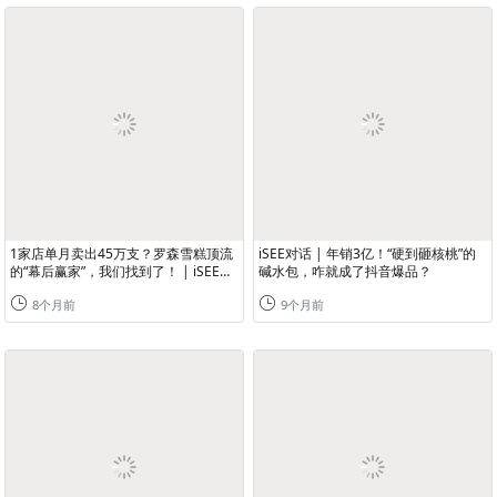
1家店单月卖出45万支？罗森雪糕顶流
iSEE对话 | 年销3亿！“硬到砸核桃”的
的“幕后赢家”，我们找到了！ | iSEE对
碱水包，咋就成了抖音爆品？
话
8个月前
9个月前