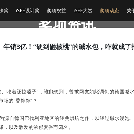
美味奖
iSEE设计奖
奖项权益
iSEE大赏
奖项动态
关于
奖项资讯
话 | 年销3亿！“硬到砸核桃”的碱水包，咋就成
桃、吃着还拉嗓子
”
，谁能想到，曾被网友如此调侃的德国碱
市场的
“
香饽饽
”
？
为源自德国巴伐利亚地区的经典烘焙之作，以经过碱水浸泡
泽，以及散发的浓郁麦香而闻名。