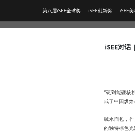
第八届iSEE全球奖
iSEE创新奖
iSEE
iSEE对
“
硬到能砸核
成了中国烘焙
碱水面包，作
的独特棕色光