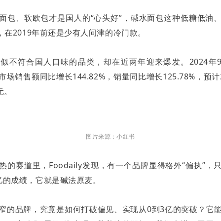
面包、软欧包才是国人的
“
心头好
”
，碱水面包这种低糖低油
，在
2019
年前还是少有人问津的冷门款。
看似不符合国人口味的品类，却在近两年迎来爆发。
2024
年
市场销售额同比增长
144.82%
，销量同比增长
125.78%
，预计
元
。
图片来源：小红书
热的赛道里，
Foodaily
发现，有一个品牌显得格外
“
偏执
”
，
亿的成绩，它就是碱法原麦。
窄的品牌，究竟是如何打破偏见、实现从
0
到
3
亿的突破？它