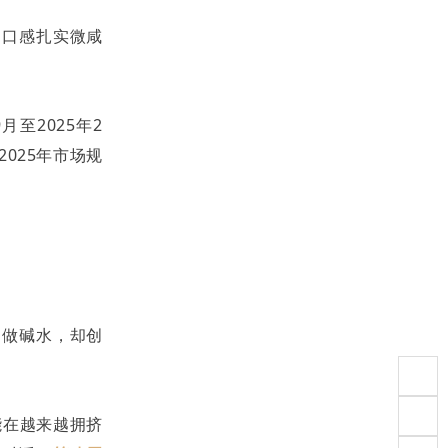
、口感扎实微咸
9
月至
2025
年
2
2025
年市场规
只做碱水，却创
能在越来越拥挤