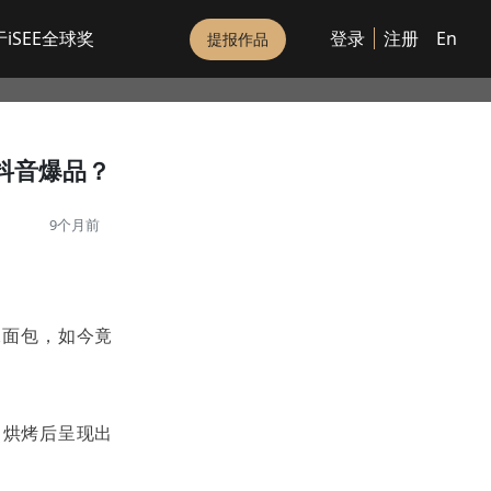
iSEE全球奖
登录
注册
En
提报作品
了抖音爆品？
9个月前
水面包，如今竟
、烘烤后呈现出