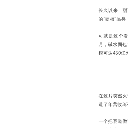
长久以来，甜
的
“
硬核
”
品类
可就是这个
月，碱水面包
模可达
450
亿
在这片突然火
造了年营收
3
一个把赛道做