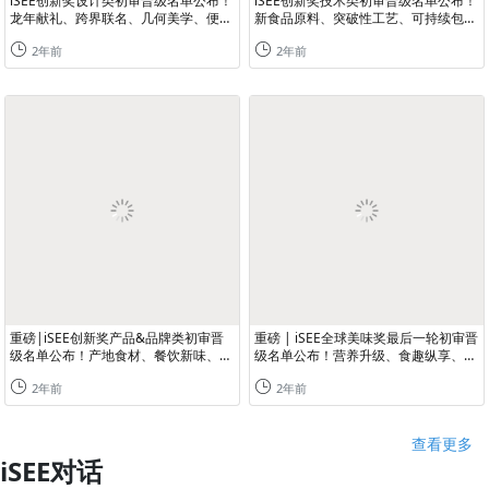
iSEE创新奖设计类初审晋级名单公布！
iSEE创新奖技术类初审晋级名单公布！
龙年献礼、跨界联名、几何美学、便捷
新食品原料、突破性工艺、可持续包装
体验···这些吸睛设计不容错过！
···技术创新重构食品饮料新世界
2年前
2年前
重磅|iSEE创新奖产品&品牌类初审晋
重磅 | iSEE全球美味奖最后一轮初审晋
级名单公布！产地食材、餐饮新味、无
级名单公布！营养升级、食趣纵享、舌
界零食··· 一同解锁食品创新的N种可
尖旅行···灵魂美味都在这里~
2年前
2年前
能！
查看更多
iSEE对话