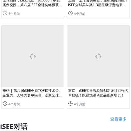
全球品牌，iSEE见证！从5688个参奖
重磅 | 全球舌尖盛宴，星级荣耀加冕！
案例突围，第八届iSEE全球奖终极获奖
iSEE全球美味奖1-3星星级评定结果公
名单重磅公布！
布！
3个月前
4个月前
重磅 | 第八届iSEE创新TOP榜技术类、
重磅 | iSEE劳拉视觉锤创新设计百强名
企业类、人物类名单揭晓！凝聚全球力
单揭晓！以视觉驱动食品创新增长！
量，共谋创新增长！
4个月前
4个月前
查看更多
iSEE对话