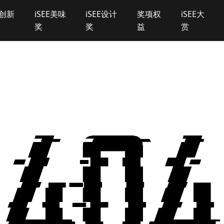
E创新
iSEE美味
iSEE设计
奖项权
iSEE大
奖
奖
益
赏