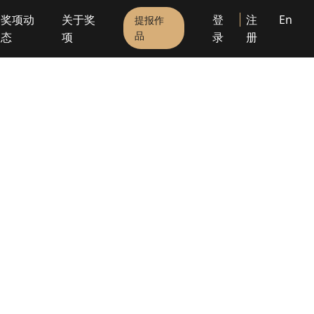
奖项动
关于奖
登
注
En
提报作
品
态
项
录
册