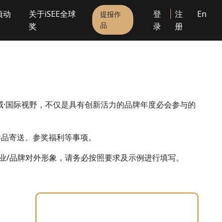
项动
关于iSEE全球
登
注
En
提报作
品
奖
录
册
威·国际视野，不仅是具有创新活力的品牌年度必会参与的
样品寄送、参奖福利等事项。
业/品牌对外形象，请务必按照要求及示例进行填写。