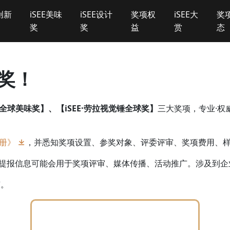
E创新
iSEE美味
iSEE设计
奖项权
iSEE大
奖
奖
奖
益
赏
态
球奖！
E全球美味奖】、【iSEE·劳拉视觉锤全球奖】
三大奖项，专业·权
手册》
，并悉知奖项设置、参奖对象、评委评审、奖项费用、
提报信息可能会用于奖项评审、媒体传播、活动推广。涉及到企
南。