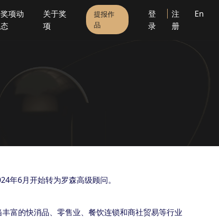
奖项动
关于奖
登
注
En
提报作
品
态
项
录
册
024年6月开始转为罗森高级顾问。
当丰富的快消品、零售业、餐饮连锁和商社贸易等行业