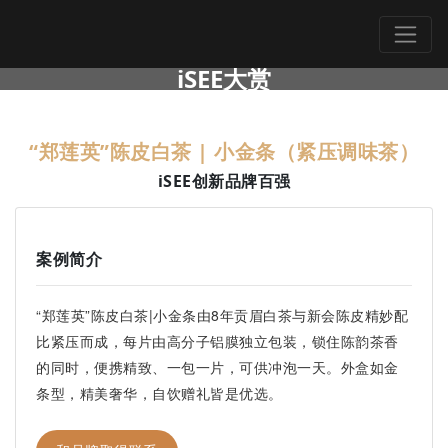
iSEE大赏
“郑莲英”陈皮白茶 | 小金条（紧压调味茶）
iSEE创新品牌百强
案例简介
“郑莲英”陈皮白茶|小金条由8年贡眉白茶与新会陈皮精妙配
比紧压而成，每片由高分子铝膜独立包装，锁住陈韵茶香
的同时，便携精致、一包一片，可供冲泡一天。外盒如金
条型，精美奢华，自饮赠礼皆是优选。