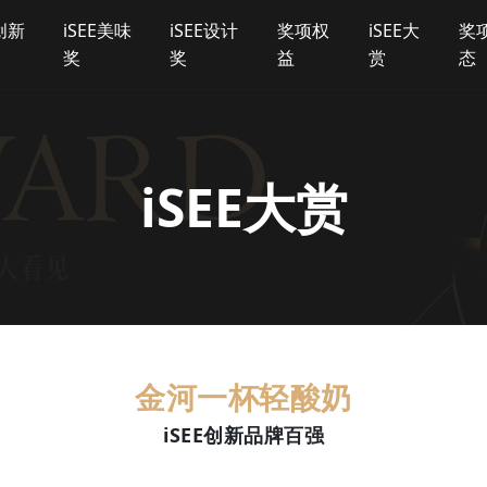
E创新
iSEE美味
iSEE设计
奖项权
iSEE大
奖
奖
奖
益
赏
态
iSEE大赏
金河一杯轻酸奶
iSEE创新品牌百强