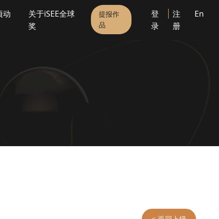
项动
关于iSEE全球
登
注
En
提报作
品
奖
录
册
< 返回上级