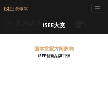
iSEE大赏
固本堂配方阿胶糕
iSEE创新品牌百强