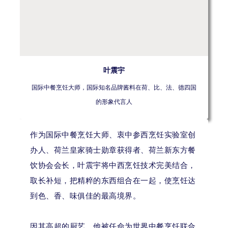
叶震宇
国际中餐烹饪大师，国际知名品牌酱料在荷、比、法、德四国
的形象代言人
作为国际中餐烹饪大师、衷中参西烹饪实验室创
办人、荷兰皇家骑士勋章获得者、荷兰新东方餐
饮协会会长，叶震宇将中西烹饪技术完美结合，
取长补短，把精粹的东西组合在一起，使烹饪达
到色、香、味俱佳的最高境界。
因其高超的厨艺，他被任命为世界中餐烹饪联合