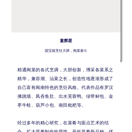
童辉星
国宝级烹饪大师，闽菜泰斗
精通闽菜的各式烹调，大胆创新，博采各菜系之
精华，兼容潮、汕菜之长，创造性地逐渐形成了
自己富有闽南特色的烹饪风格。代表作品有罗汉
佛跳墙、凤吞鱼肚、出水芙蓉鸭、绿带鲟包、金
枣牛蛙、葫芦小包、南田枇杷等。
经过多年的精心研究，在菜肴与面点艺术的结
合、扩大菜肴制作的思路、开拓菜肴新品种、优