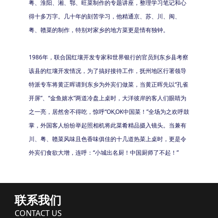
粤、淮阳、湘、鄂、旺菜制作的专题讲座，整理学习笔记和心
得十多万字。几十年的刻苦学习，他精通京、苏、川、闽、
粤、赣菜的制作，特别对家乡的地方菜更是情有独钟。
1986年，联合国红壤开发专家和世界银行的官员到东乡县考察
该县的红壤开发情况，为了搞好接待工作，抚州地区行署领导
特派专车将黄正晖请到东乡为外宾们做菜，当黄正晖先以“孔雀
开屏”、“金鱼嬉水”两道冷盘上桌时，大洋彼岸的客人们眼睛为
之一亮，居然舍不得吃，惊呼“OK,OK中国菜！”全场为之欢呼鼓
掌，外国客人纷纷举起照相机将此菜肴精品摄入镜头。当兼有
川、粤、赣菜风味且色香味俱佳的十几道热菜上桌时，更是令
外宾们食欲大增，连呼：“小城出名厨！中国厨师了不起！”
联系我们
CONTACT US