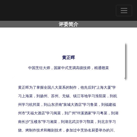
评委简介
黄正晖
中国烹饪大师，国家中式烹调高级技师，精通赣菜
黄正晖为了掌握全国八大菜系的制作，他先后到“上海大厦”学
习上海菜，到扬州、苏州、无锡、镇江等地学习淮阳菜，到杭
州学习杭邦菜，到山东济南“泉城大酒店”学习鲁菜，到福建福
州市“天福大酒店”学习闽菜，到广州“坢溪酒家”学习粤菜，到湖
南长沙“玉楼东”学习湘菜，到湖北武汉学习鄂菜，到北京学习
烧、烤制作技术和雕刻技术，参加过中烹协名厨委举办的川、