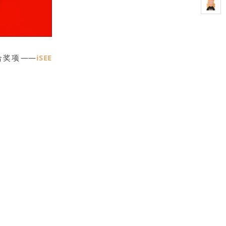
合奖项——
iSEE
，
900+品牌参与
审-复审-终审”3
全球
产品/品牌/