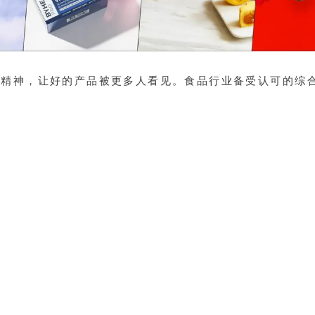
新精神，让好的产品被更多人看见。食品行业备受认可的综
iSEE奖）
报名通道于11月9日正式开启
（点击阅读详情）
。目前
截至1月3日）。
【iSEE全球食品创新奖】与【iSEE全球美味奖】2大奖项，分为“初
【iSEE创新奖】从
行业、商业、设计
三大类别出发，发现、表彰
业/人物
的创新典范。