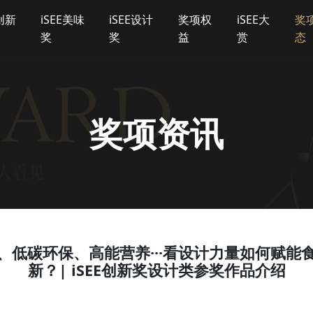
E创新
iSEE美味
iSEE设计
奖项权
iSEE大
奖
奖
奖
益
赏
态
奖项资讯
、低碳环保、高能营养···看设计力量如何赋能
新？| iSEE创新奖设计类参奖作品介绍