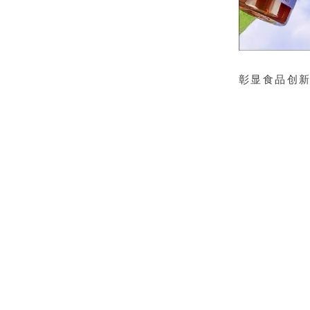
彰显食品创
AWARD（简称
中
（数据统计
iSEE奖共设立
个阶段。其中，
技术/设计/企