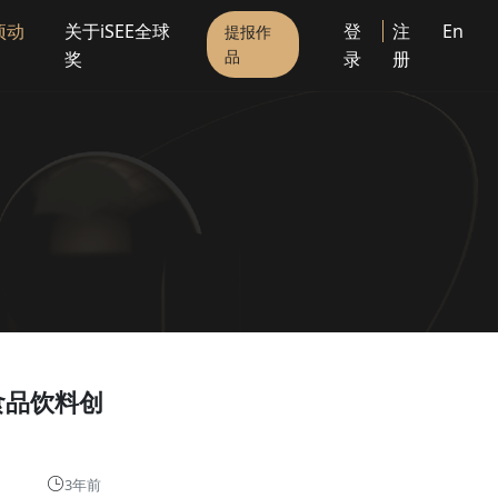
项动
关于iSEE全球
登
注
En
提报作
品
奖
录
册
食品饮料创
3年前