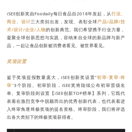
iSEE创新奖由Foodaily每日食品自2018年发起，
从
行业、
商业、设计
三大类别出发，
发现、表彰全球
产品/品牌/技
术/设计/企业/人物
的创新典范。我们希望携手行业力量，
凝聚全球创新思想与实践，容纳来自全球的新品牌与新产
品，一起让食品创新被消费者看见、被世界看见。
奖项设置
鉴于奖项提报数量庞大，iSEE创新奖设置“
初审-复审-终
审”
3个阶段。
初审阶段，iSEE奖将陆续公布初审晋级名
单。复审阶段则设置【iSEE创新TOP榜单】系列，它既代
表着在激烈竞争中脱颖而出的优秀创新代表，也代表着进
入终审角逐终极奖项的提名资格。终审阶段，我们将评选
出各大类别下的终极奖项获得者。