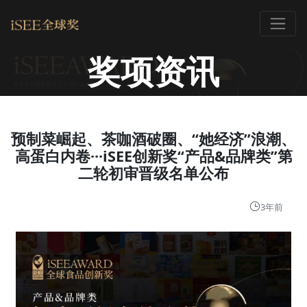
奖项资讯
预制菜崛起、茶咖酒破圈、“她经济”浪潮、
高蛋白内卷···iSEE创新奖“产品&品牌类”第
二轮初审晋级名单公布
3年前