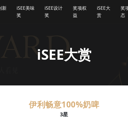
E创新
iSEE美味
iSEE设计
奖项权
iSEE大
奖
奖
奖
益
赏
态
iSEE大赏
伊利畅意100%奶啤
3星