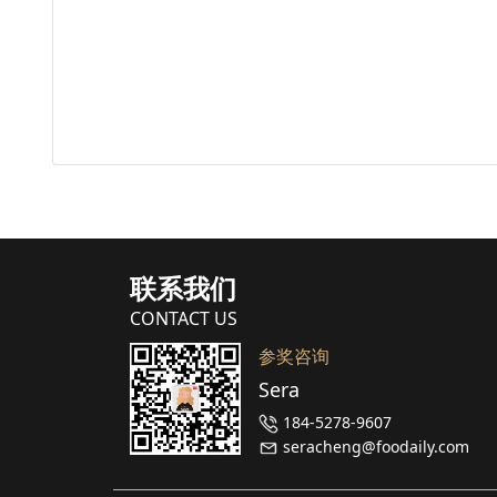
联系我们
CONTACT US
参奖咨询
Sera
184-5278-9607
seracheng@foodaily.com