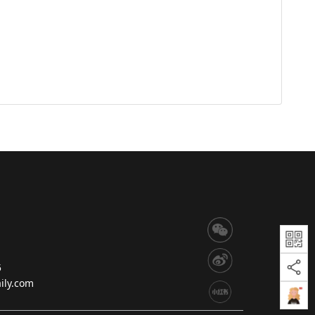
5
ly.com