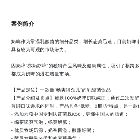
案例简介
奶啤作为常温乳酸菌的细分品类，增长态势迅速，目前奶啤
具备较为可观的市场潜力。

因奶啤“亦奶亦啤”的独特产品风味及健康属性，吸引了横跨
都成为奶啤的潜在增量市场。

【产品定位】一款最“畅爽得劲儿”的乳酸菌饮品

【产品介绍及卖点】畅意100%奶啤奶味纯正，通过二次发
兼顾口味诉求的同时，产品具备“低糖、0脂肪”特点，是一款
- 添加六项中国专利认证菌株K56，更懂中国人的肠道；

- 绵密啤爽气泡，畅爽解腻；

- 优质牧场奶源，奶香四溢，酸甜好喝；

- 酵母发酵带来柔和的麦芽香气；
