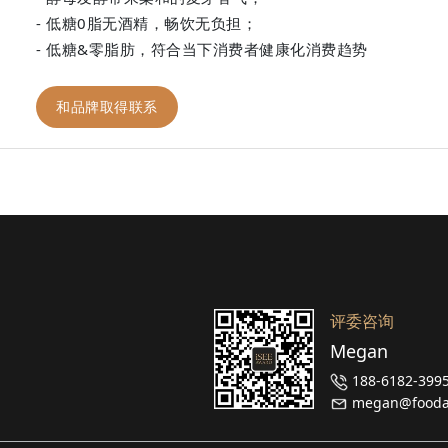
- 低糖0脂无酒精，畅饮无负担；

- 低糖&零脂肪，符合当下消费者健康化消费趋势	
和品牌取得联系
评委咨询
Megan
188-6182-399
megan@foodai