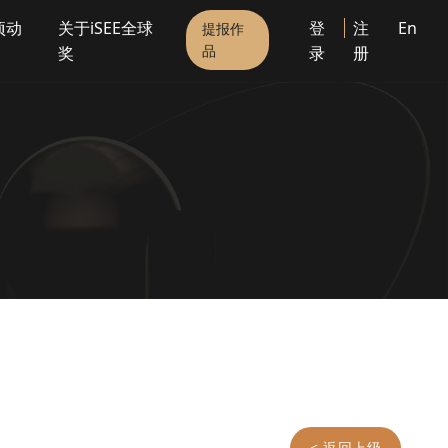
项动
关于iSEE全球
登
注
En
提报作
品
奖
录
册
< 返回上级